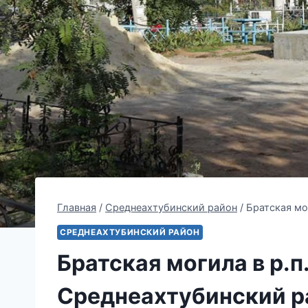
Главная
/
Среднеахтубинский район
/
Братская мо
СРЕДНЕАХТУБИНСКИЙ РАЙОН
Братская могила в р.
Среднеахтубинский р