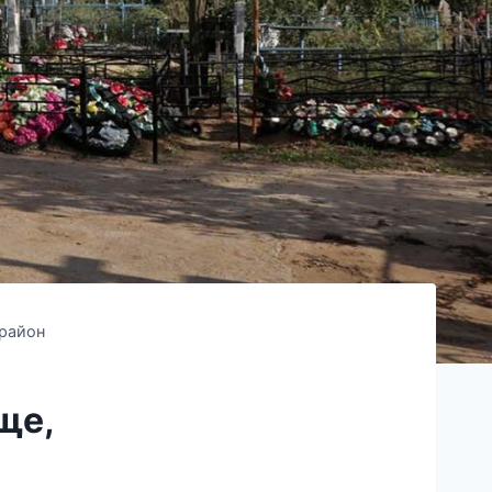
 район
ще,