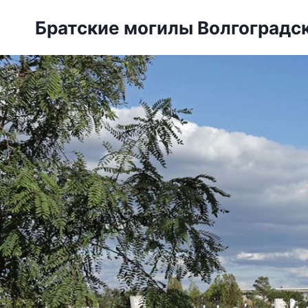
Перейти
Братские могилы Волгоградс
к
содержанию