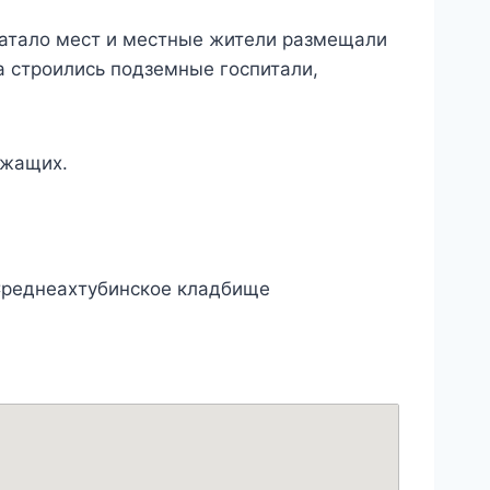
хватало мест и местные жители размещали
а строились подземные госпитали,
ужащих.
 Среднеахтубинское кладбище