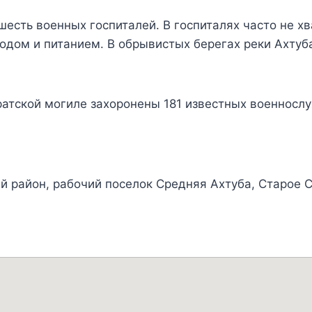
шесть военных госпиталей. В госпиталях часто не 
ходом и питанием. В обрывистых берегах реки Ахтуб
ратской могиле захоронены 181 известных военносл
ий район, рабочий поселок Средняя Ахтуба, Старое