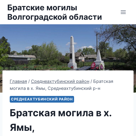
Перейти
Братские могилы
к
Волгоградской области
содержанию
Главная
/
Среднеахтубинский район
/
Братская
могила в х. Ямы, Среднеахтубинский р-н
СРЕДНЕАХТУБИНСКИЙ РАЙОН
Братская могила в х.
Ямы,