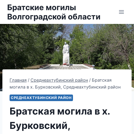
Перейти
Братские могилы
к
Волгоградской области
содержанию
Главная
/
Среднеахтубинский район
/
Братская
могила в х. Бурковский, Среднеахтубинский район
СРЕДНЕАХТУБИНСКИЙ РАЙОН
Братская могила в х.
Бурковский,