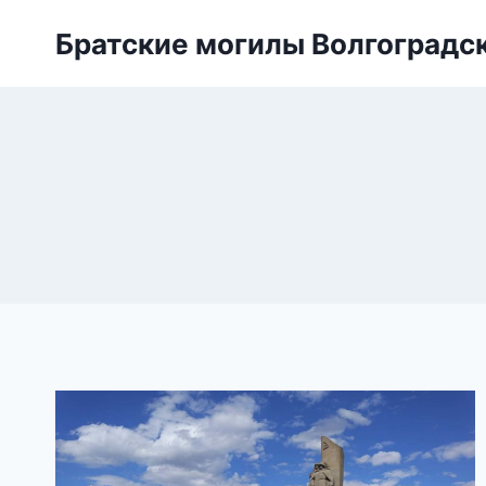
Перейти
Братские могилы Волгоградс
к
содержанию