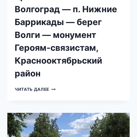
Волгоград — п. Нижние
Баррикады — берег
Волги — монумент
Героям-связистам,
Краснооктябрьский
район
БРАТСКАЯ
ЧИТАТЬ ДАЛЕЕ
МОГИЛА
В
Г.
ВОЛГОГРАД
—
П.
НИЖНИЕ