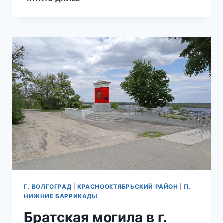
МОГИЛА
В
Г.
ВОЛГОГРАД
—
П.
НИЖНИЕ
БАРРИКАДЫ
—
СКВЕР
1,
КРАСНООКТЯБРЬСКИЙ
РАЙОН
Г. ВОЛГОГРАД
|
КРАСНООКТЯБРЬСКИЙ РАЙОН
|
П.
НИЖНИЕ БАРРИКАДЫ
Братская могила в г.