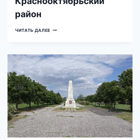
Краснооктябрьский
район
БРАТСКАЯ
ЧИТАТЬ ДАЛЕЕ
МОГИЛА
В
Г.
ВОЛГОГРАД
—
П.
НИЖНИЕ
БАРРИКАДЫ
—
НА
БЕРЕГУ
ВОЛГИ,
КРАСНООКТЯБРЬСКИЙ
РАЙОН