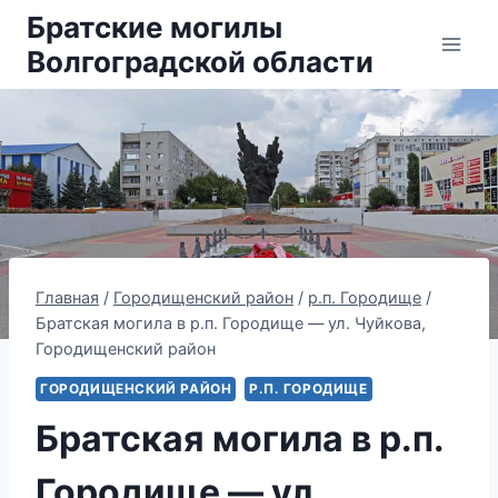
Перейти
Братские могилы
к
Волгоградской области
содержанию
Главная
/
Городищенский район
/
р.п. Городище
/
Братская могила в р.п. Городище — ул. Чуйкова,
Городищенский район
ГОРОДИЩЕНСКИЙ РАЙОН
Р.П. ГОРОДИЩЕ
Братская могила в р.п.
Городище — ул.