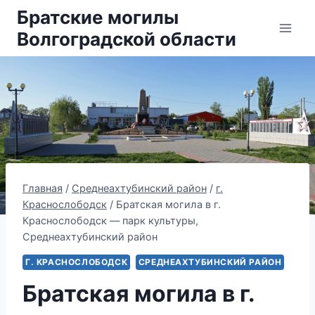
Перейти
Братские могилы
к
Волгоградской области
содержанию
Главная
/
Среднеахтубинский район
/
г.
Краснослободск
/
Братская могила в г.
Краснослободск — парк культуры,
Среднеахтубинский район
Г. КРАСНОСЛОБОДСК
СРЕДНЕАХТУБИНСКИЙ РАЙОН
Братская могила в г.